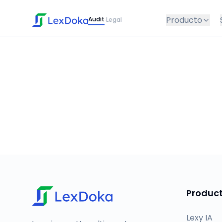
Producto
Audit
Legal
·
Produc
Lexy IA