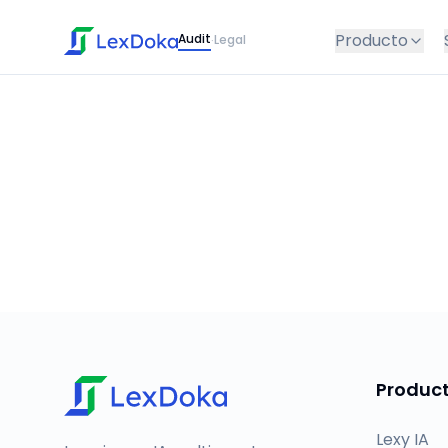
Producto
Audit
Legal
·
Produc
Lexy IA