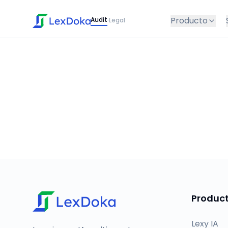
Producto
Audit
Legal
·
Produc
Lexy IA