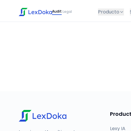
Producto
Audit
Legal
·
Produc
Lexy IA