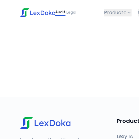
Producto
Audit
Legal
·
Produc
Lexy IA