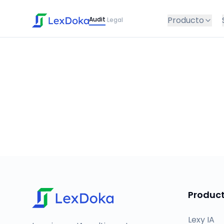
Producto
Audit
Legal
·
Produc
Lexy IA