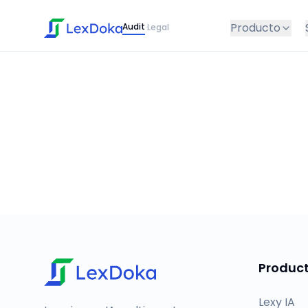
Producto
Audit
Legal
·
Produc
Lexy IA